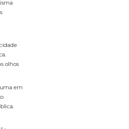
risma
s
acidade
ca.
os olhos
assuma em
to
blica.