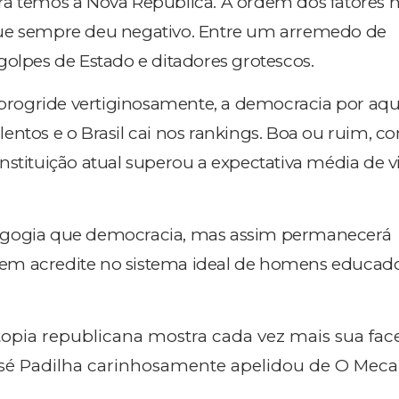
ra temos a Nova República. A ordem dos fatores 
ue sempre deu negativo. Entre um arremedo de
golpes de Estado e ditadores grotescos.
ogride vertiginosamente, a democracia por aqu
entos e o Brasil cai nos rankings. Boa ou ruim, 
nstituição atual superou a expectativa média de v
agogia que democracia, mas assim permanecerá
em acredite no sistema ideal de homens educa
topia republicana mostra cada vez mais sua fac
osé Padilha carinhosamente apelidou de O Mec