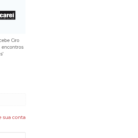
cebe Ciro
 encontros
s’
e sua conta