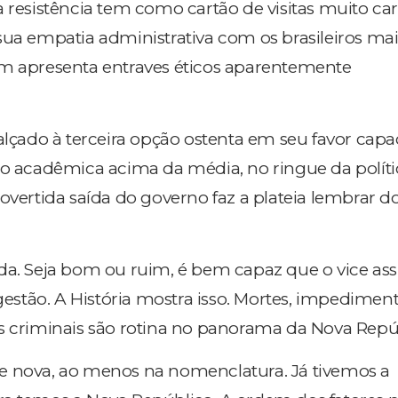
a resistência tem como cartão de visitas muito ca
sua empatia administrativa com os brasileiros mai
ém apresenta entraves éticos aparentemente
 alçado à terceira opção ostenta em seu favor cap
ão acadêmica acima da média, no ringue da políti
overtida saída do governo faz a plateia lembrar d
ada. Seja bom ou ruim, é bem capaz que o vice 
 gestão. A História mostra isso. Mortes, impedimen
s criminais são rotina no panorama da Nova Repú
e nova, ao menos na nomenclatura. Já tivemos a