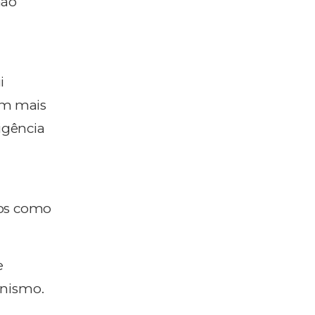
não
i
com mais
igência
dos como
e
anismo.