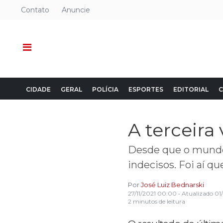
Contato
Anuncie
CIDADE
GERAL
POLÍCIA
ESPORTES
EDITORIAL
C
A terceira 
Desde que o mundo
indecisos. Foi aí qu
Por
José Luiz Bednarski
27/11/2021 00:00
• Atualizado
01/
2 minutos de leitura