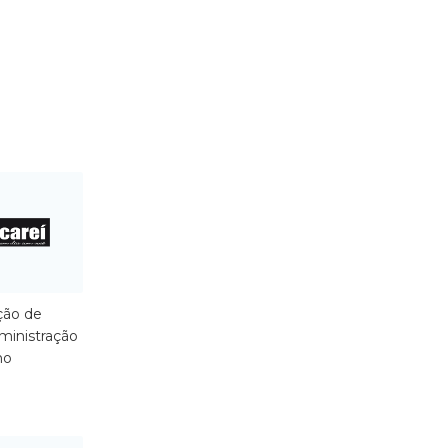
ção de
ministração
ho