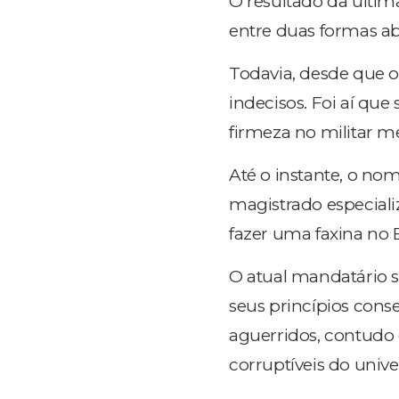
O resultado da última
entre duas formas ab
Todavia, desde que 
indecisos. Foi aí que
firmeza no militar me
Até o instante, o nom
magistrado especia
fazer uma faxina no B
O atual mandatário 
seus princípios con
aguerridos, contudo
corruptíveis do univer