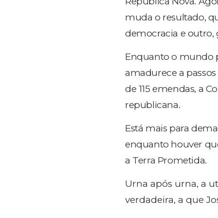
República Nova. Ago
muda o resultado, q
democracia e outro, 
Enquanto o mundo pr
amadurece a passos l
de 115 emendas, a Co
republicana.
Está mais para dem
enquanto houver qu
a Terra Prometida.
Urna após urna, a u
verdadeira, a que J