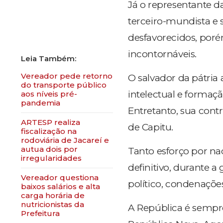
Já o representante d
terceiro-mundista e 
desfavorecidos, por
incontornáveis.
Vereador pede retorno
O salvador da pátria
do transporte público
intelectual e formaç
aos níveis pré-
pandemia
Entretanto, sua contr
ARTESP realiza
de Capitu.
fiscalização na
rodoviária de Jacareí e
autua dois por
Tanto esforço por n
irregularidades
definitivo, durante a
​Vereador questiona
político, condenaçõe
baixos salários e alta
carga horária de
nutricionistas da
A República é sempr
Prefeitura