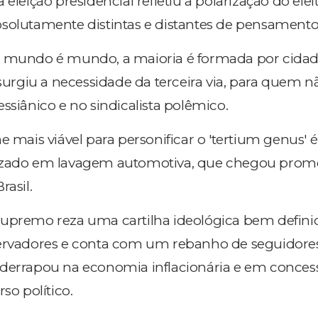
 eleição presidencial refletiu a polarização do ele
solutamente distintas e distantes de pensamento 
o mundo é mundo, a maioria é formada por cida
 surgiu a necessidade da terceira via, para quem n
ssiânico e no sindicalista polêmico.
e mais viável para personificar o 'tertium genus' é
lizado em lavagem automotiva, que chegou pro
rasil.
supremo reza uma cartilha ideológica bem defin
servadores e conta com um rebanho de seguidore
 derrapou na economia inflacionária e em conces
so político.