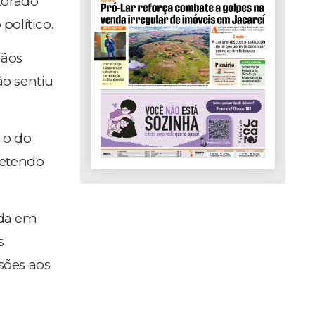
itorado
político.
dãos
ão sentiu
 o do
metendo
ida em
s
sões aos