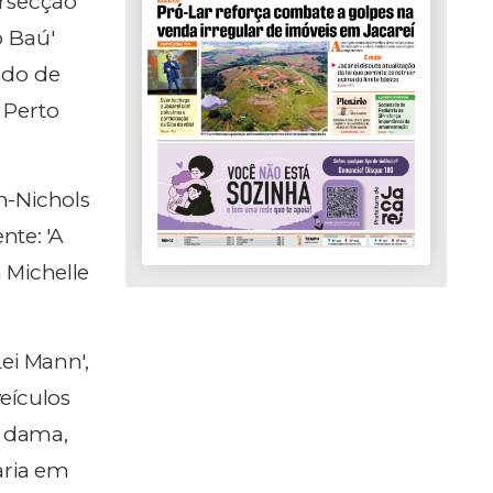
rsecção
 Baú'
edo de
 Perto
n-Nichols
nte: 'A
m Michelle
ei Mann',
eículos
a dama,
aria em