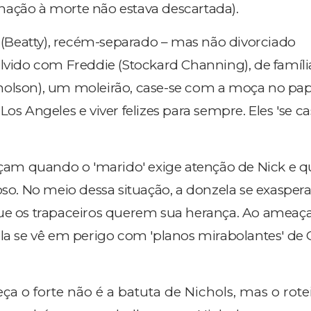
ação à morte não estava descartada).
k (Beatty), recém-separado – mas não divorciado
lvido com Freddie (Stockard Channing), de família
holson), um moleirão, case-se com a moça no pap
Los Angeles e viver felizes para sempre. Eles 'se c
m quando o 'marido' exige atenção de Nick e q
oso. No meio dessa situação, a donzela se exaspera
ue os trapaceiros querem sua herança. Ao ameaça
ela se vê em perigo com 'planos mirabolantes' de 
eça o forte não é a batuta de Nichols, mas o rote