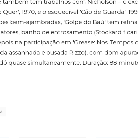
e também tem trabalhos com Nicholson – o exc
Quer', 1970, e o esquecível 'Cão de Guarda', 19
exões bem-ajambradas, 'Golpe do Baú' tem refin
atores, banho de entrosamento (Stockard ficar
pois na participação em 'Grease: Nos Tempos 
le da assanhada e ousada Rizzo), com dom apur
de dó quase simultaneamente. Duração: 88 minut
MA