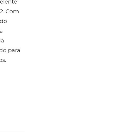
elente
92. Com
ado
ia
da
ado para
os.