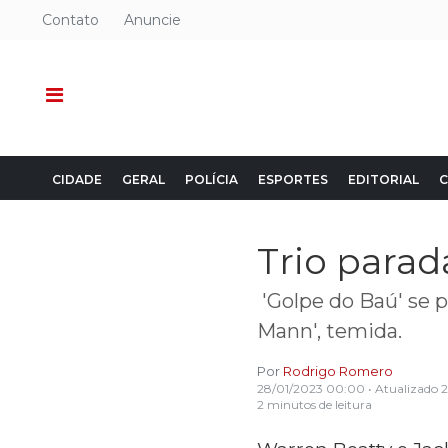
Contato
Anuncie
CIDADE
GERAL
POLÍCIA
ESPORTES
EDITORIAL
C
Trio parad
'Golpe do Baú' se p
Mann', temida.
Por
Rodrigo Romero
28/01/2023 00:00
• Atualizado
2
2 minutos de leitura