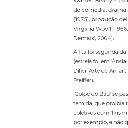
Warren Beatty e Ja
de comédia, drama 
(1975), produção de
Virgínia Woolf', 196
Demais', 2004).
A fita foi segunda d
(estreia foi em 'Ânsi
Difícil Arte de Amar',
Pfeiffer).
'Golpe do Baú' se pa
temida, que proibia 
coletivos com 'fins
por exemplo, e não q