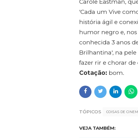
Carole Eastman, qu
'Cada um Vive como 
história ágil e con
humor negro e, nos 
conhecida 3 anos de
Brilhantina', na pe
fazer rir e chorar 
Cotação:
bom.
TÓPICOS
COISAS DE CINE
VEJA TAMBÉM: