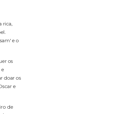
 rica,
el.
asam' e o
uer os
 e
r doar os
Oscar e
iro de