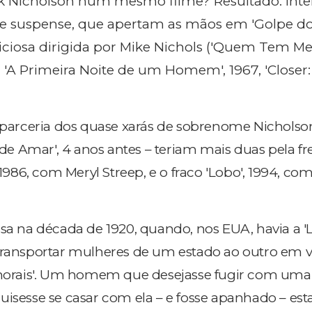
ck Nicholson num mesmo filme? Resultado: inte
e suspense, que apertam as mãos em 'Golpe do
liciosa dirigida por Mike Nichols ('Quem Tem M
6, 'A Primeira Noite de um Homem', 1967, 'Closer:
a parceria dos quase xarás de sobrenome Nicholso
a de Amar', 4 anos antes – teriam mais duas pela fre
 1986, com Meryl Streep, e o fraco 'Lobo', 1994, co
ssa na década de 1920, quando, nos EUA, havia a 'L
transportar mulheres de um estado ao outro em v
 imorais'. Um homem que desejasse fugir com um
uisesse se casar com ela – e fosse apanhado – est