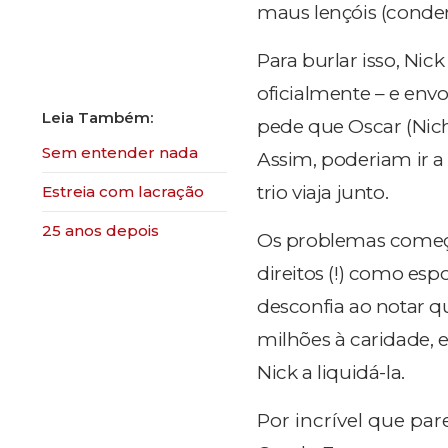
maus lençóis (conden
Para burlar isso, Nic
oficialmente – e envo
pede que Oscar (Nic
Sem entender nada
Assim, poderiam ir a 
trio viaja junto.
Estreia com lacração
25 anos depois
Os problemas começa
direitos (!) como esp
desconfia ao notar q
milhões à caridade, 
Nick a liquidá-la.
Por incrível que par