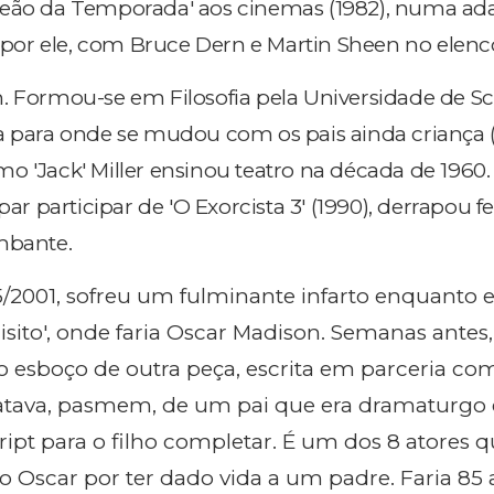
peão da Temporada' aos cinemas (1982), numa ad
a por ele, com Bruce Dern e Martin Sheen no elenc
. Formou-se em Filosofia pela Universidade de Sc
a para onde se mudou com os pais ainda criança
o 'Jack' Miller ensinou teatro na década de 1960.
par participar de 'O Exorcista 3' (1990), derrapou fei
mbante.
5/2001, sofreu um fulminante infarto enquanto 
isito', onde faria Oscar Madison. Semanas antes,
o esboço de outra peça, escrita em parceria com
atava, pasmem, de um pai que era dramaturgo 
ript para o filho completar. É um dos 8 atores 
o Oscar por ter dado vida a um padre. Faria 85