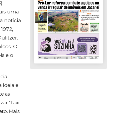
),
mais uma
 notícia
 1972,
ulitzer.
alcos. O
is e o
reia
 ideia e
te as
zar 'Taxi
eto. Mais