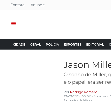
Contato
Anuncie
CIDADE
GERAL
POLÍCIA
ESPORTES
EDITORIAL
C
Jason Mill
O sonho de Miller, 
e o papel, era ser 
Por
Rodrigo Romero
23/03/2024 00:00
• Atualizado
2 minutos de leitura