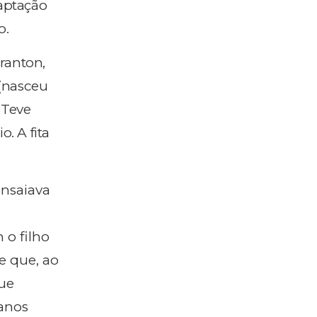
aptação
o.
ranton,
 (nasceu
 Teve
o. A fita
ensaiava
 o filho
e que, ao
que
 anos