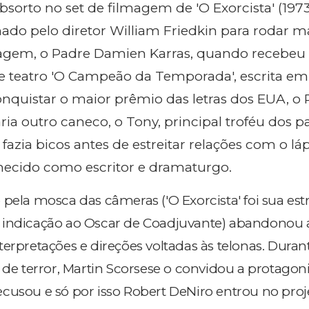
absorto no set de filmagem de 'O Exorcista' (1973
do pelo diretor William Friedkin para rodar 
agem, o Padre Damien Karras, quando recebeu a
e teatro 'O Campeão da Temporada', escrita em
nquistar o maior prêmio das letras dos EUA, o P
ria outro caneco, o Tony, principal troféu dos p
fazia bicos antes de estreitar relações com o láp
nhecido como escritor e dramaturgo.
pela mosca das câmeras ('O Exorcista' foi sua est
 indicação ao Oscar de Coadjuvante) abandonou a
erpretações e direções voltadas às telonas. Duran
 de terror, Martin Scorsese o convidou a protagoni
r recusou e só por isso Robert DeNiro entrou no proj