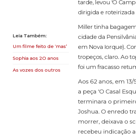
tarde, levou 'O Cam
dirigida e roteirizad
Miller tinha bagagem
cidade da Pensilvâni
Um filme feito de ‘mas’
em Nova Iorque). Com
tropeços, claro. Ao to
Sophia aos 2O anos
foi um fracasso retu
As vozes dos outros
Aos 62 anos, em 13/
a peça 'O Casal Esqu
terminara o primeir
Joshua. O enredo tr
morrer, deixava o sc
recebeu indicação a