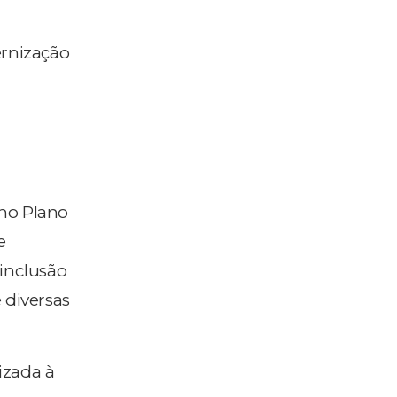
rnização
 no Plano
e
 inclusão
 diversas
izada à