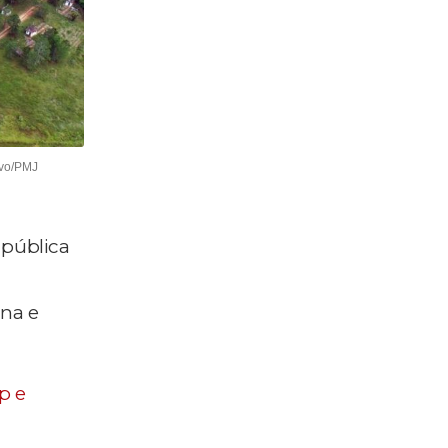
ivo/PMJ
 pública
na e
p e