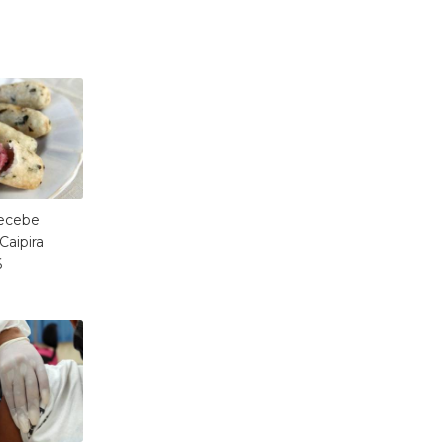
recebe
Caipira
6