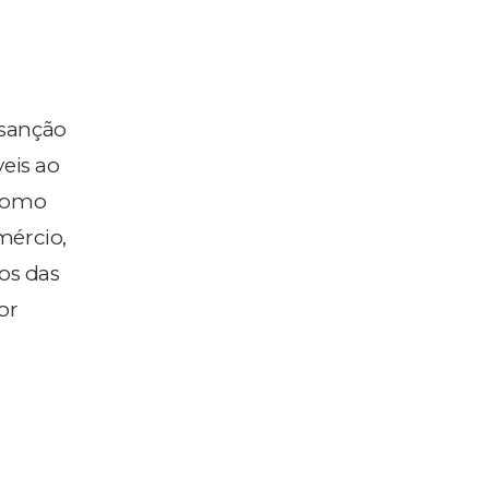
 sanção
eis ao
 como
mércio,
os das
or