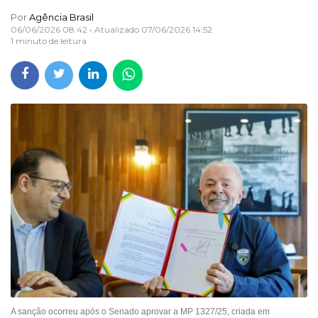
Por
Agência Brasil
06/06/2026 08:42
• Atualizado
07/06/2026 14:52
1 minuto de leitura
A sanção ocorreu após o Senado aprovar a MP 1327/25, criada em