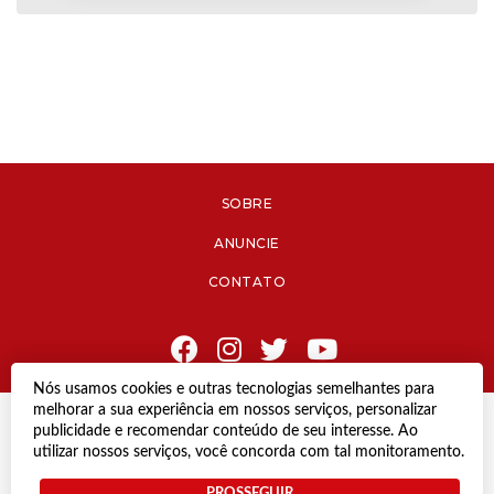
SOBRE
ANUNCIE
CONTATO
Nós usamos cookies e outras tecnologias semelhantes para
melhorar a sua experiência em nossos serviços, personalizar
© Copyright 2021 Diário de Jacareí.
publicidade e recomendar conteúdo de seu interesse. Ao
Todos os direitos reservados.
utilizar nossos serviços, você concorda com tal monitoramento.
Desenvolvido por
PROSSEGUIR