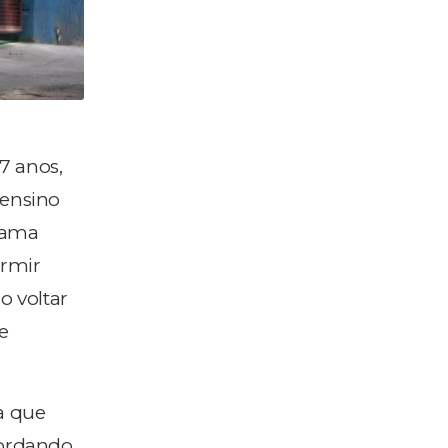
7 anos,
 ensino
 cama
ormir
o voltar
e
a que
cordando