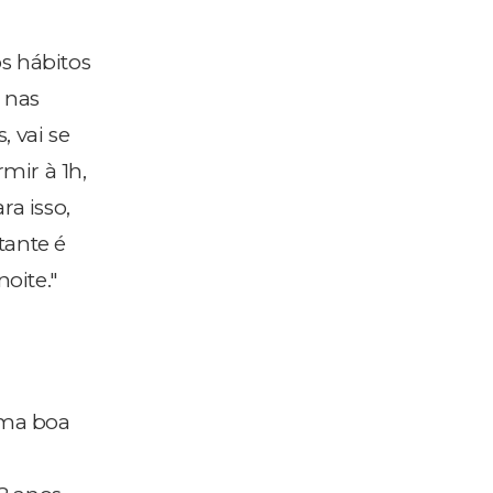
s hábitos
 nas
, vai se
mir à 1h,
ra isso,
tante é
oite."
uma boa