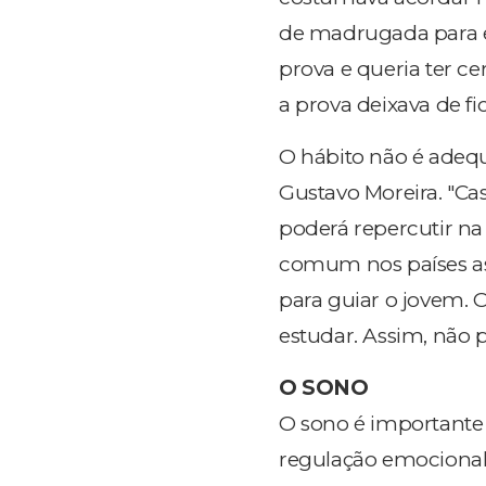
de madrugada para e
prova e queria ter ce
a prova deixava de fi
O hábito não é adequ
Gustavo Moreira. "Ca
poderá repercutir na
comum nos países as
para guiar o jovem. O
estudar. Assim, não 
O SONO
O sono é importante
regulação emocional. 