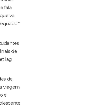
e fala
 que vai
dequado."
tudantes
inais de
et lag
des de
ma viagem
o e
dolescente