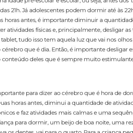
a idade pré-escolar e escolar, ou seja, antes dos 1
as 21h. Já adolescentes podem dormir até às 22h
 horas antes, é importante diminuir a quantidad
er atividades físicas e, principalmente, desligar as t
tablet, tudo isso tem aquela luz que vai nos olhos 
 cérebro que é dia. Então, é importante desligar e
o conteúdo deles que é sempre muito estimulante
mportante para dizer ao cérebro que é hora de dor
"Duas horas antes, diminui a quantidade de ativida
trônicos e faz atividades mais calmas e uma sequên
iança para dormir, um beijo de boa noite, uma rez
va os dentes, vai para o quarto. Para a criança pe