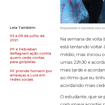
Regularidade é importante para es
03 a 09 de julho de
Na semana de volta à
2021
está tentando voltar 
PF e Febraban
deflagram ação contra
médio, mas iniciou o
quem cede contas
umas 22h30 e acordav
para golpistas
mais tarde e acordand
PF prende homem por
ameaças a Lula em
ao ritmo que eu tinh
redes sociais
acordando mais ced
O estudante, que se 
costumava acordar n