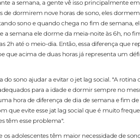
e a semana, a gente vê isso principalmente em
és de dormirem nove horas de sono, eles dormem s
altando sono e quando chega no fim de semana, e
e a semana ele dorme da meia-noite às 6h, no fi
s 2h até o meio-dia. Então, essa diferença que re
abe que acima de duas horas já representa um défi
 do sono ajudar a evitar o jet lag social. "A rotina 
 adequados para a idade e dormir sempre no me
uma hora de diferença de dia de semana e fim d
com que evite esse jat lag social que é muito frequ
es têm esse problema".
e os adolescentes têm maior necessidade de son