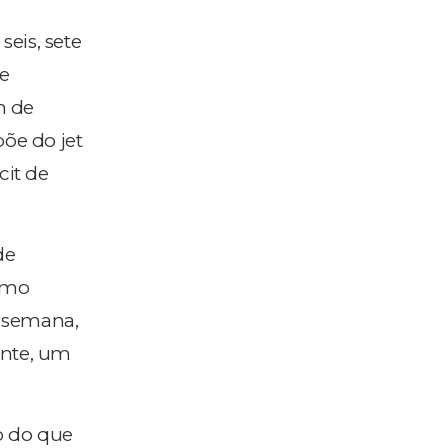
eis, sete
le
m de
põe do jet
cit de
de
smo
e semana,
ente, um
o do que