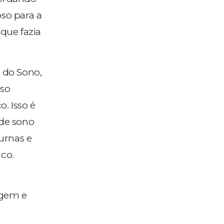
so para a
 que fazia
o do Sono,
sso
. Isso é
de sono
iurnas e
ico.
agem e