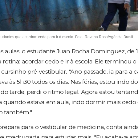
tudantes que acordam cedo para ir à escola. Foto- Rovena Rosa/Agência Brasil
s aulas, o estudante Juan Rocha Dominguez, de 1
à rotina: acordar cedo e ir à escola. Ele terminou o
 cursinho pré-vestibular. "Ano passado, ia para a
a às 5h30 todos os dias. Nas férias, estou indo d
o tarde, perdi o ritmo legal. Agora estou tentand
a quando estava em aula, indo dormir mais cedo 
o também."
prepara para o vestibular de medicina, conta aind
a madrugada para estudar mais. "Eu acabava a