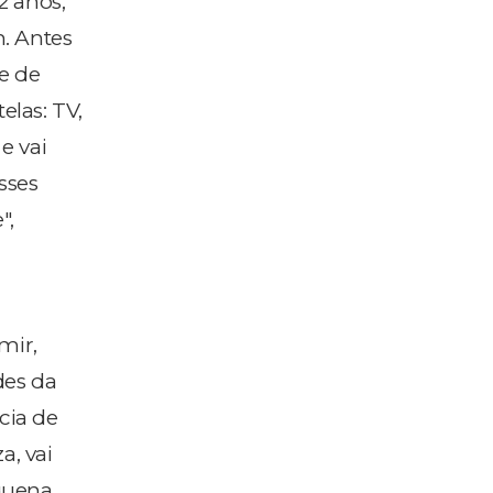
2 anos,
. Antes
e de
elas: TV,
e vai
sses
",
mir,
des da
cia de
a, vai
quena,