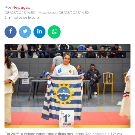
Por
Redação
08/05/2026 14:50
• Atualizado
08/05/2026 14:52
2 minutos de leitura
Em 2025, a cidade conquistou o título dos Jogos Regionais pela 12ª vez