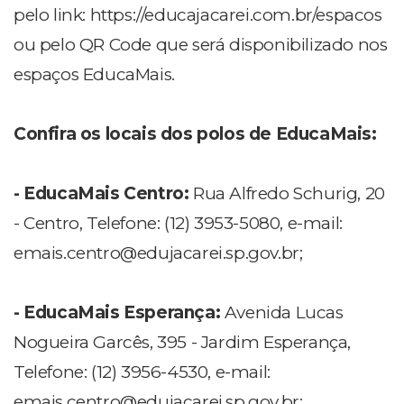
pelo link: https://educajacarei.com.br/espacos
ou pelo QR Code que será disponibilizado nos
espaços EducaMais.
Confira os locais dos polos de EducaMais:
- EducaMais Centro:
Rua Alfredo Schurig, 20
- Centro, Telefone: (12) 3953-5080, e-mail:
emais.centro@edujacarei.sp.gov.br
;
- EducaMais Esperança:
Avenida Lucas
Nogueira Garcês, 395 - Jardim Esperança,
Telefone: (12) 3956-4530, e-mail:
emais.centro@edujacarei.sp.gov.br
;