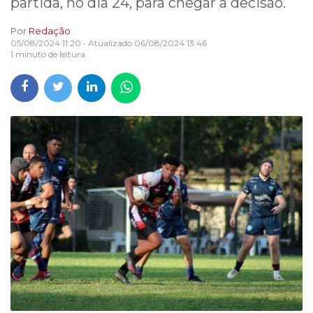
partida, no dia 24, para chegar à decisão.
Por
Redação
05/08/2024 11:20
• Atualizado
06/08/2024 13:46
1 minuto de leitura