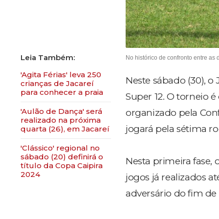
No histórico de confronto entre as 
'Agita Férias' leva 250
Neste sábado (30), o
crianças de Jacareí
para conhecer a praia
Super 12. O torneio 
'Aulão de Dança' será
organizado pela Conf
realizado na próxima
jogará pela sétima ro
quarta (26), em Jacareí
'Clássico' regional no
sábado (20) definirá o
Nesta primeira fase, 
título da Copa Caipira
2024
jogos já realizados a
adversário do fim d