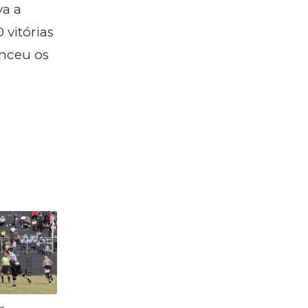
va a
 vitórias
enceu os