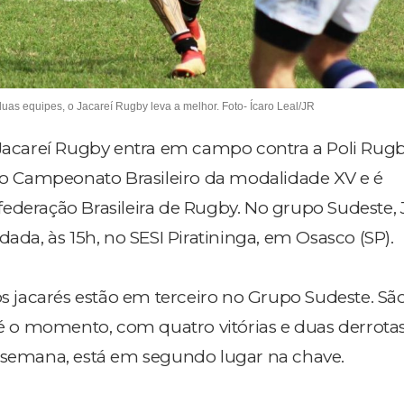
duas equipes, o Jacareí Rugby leva a melhor. Foto- Ícaro Leal/JR
 Jacareí Rugby entra em campo contra a Poli Rugb
é o Campeonato Brasileiro da modalidade XV e é
ederação Brasileira de Rugby. No grupo Sudeste, 
dada, às 15h, no SESI Piratininga, em Osasco (SP).
os jacarés estão em terceiro no Grupo Sudeste. São
té o momento, com quatro vitórias e duas derrotas.
e semana, está em segundo lugar na chave.