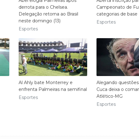
Abel elogia Palmeiras após
Aberta inscrição par
derrota para o Chelsea.
Campeonato de Fut
Delegação retorna ao Brasil
categorias de base
neste domingo (13)
Esportes
Esportes
Al Ahly bate Monterrey e
Alegando questões f
enfrenta Palmeiras na semifinal
Cuca deixa o coma
Atlético-MG
Esportes
Esportes