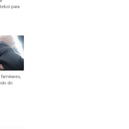
a
ebol para
amiliares,
ndo do