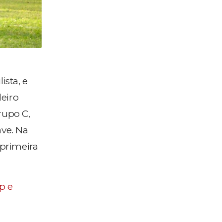
ista, e
eiro
rupo C,
ave. Na
 primeira
p e