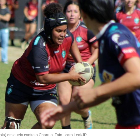
ola) em duelo contra o Charrua. Foto- Ícaro Leal/JR