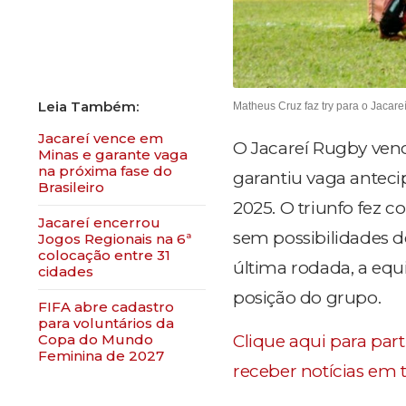
Matheus Cruz faz try para o Jacare
Jacareí vence em
O Jacareí Rugby vence
Minas e garante vaga
na próxima fase do
garantiu vaga anteci
Brasileiro
2025. O triunfo fez 
Jacareí encerrou
sem possibilidades d
Jogos Regionais na 6ª
colocação entre 31
última rodada, a equi
cidades
posição do grupo.
FIFA abre cadastro
para voluntários da
Clique aqui para par
Copa do Mundo
Feminina de 2027
receber notícias em 