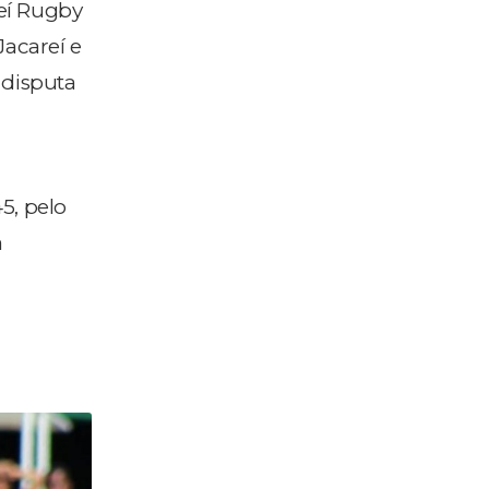
eí Rugby
acareí e
 disputa
5, pelo
a