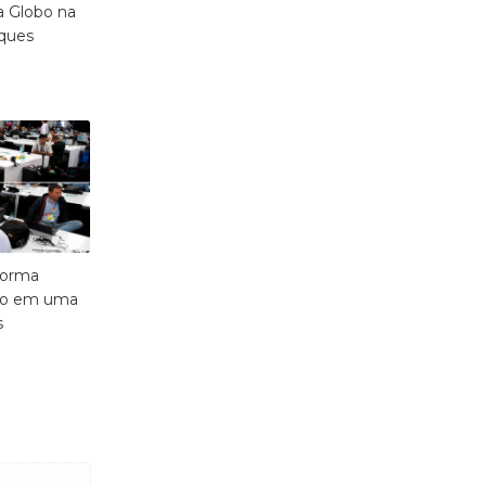
da Globo na
rques
forma
sso em uma
s