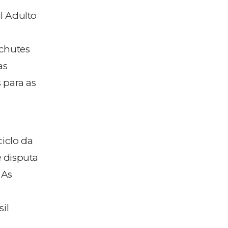
il Adulto
 chutes
as
 para as
ciclo da
 disputa
 As
sil