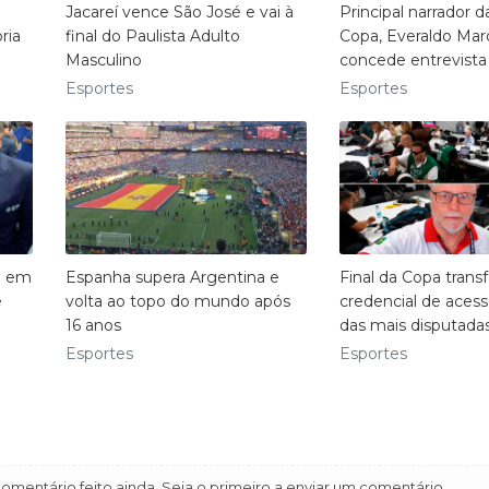
Jacareí vence São José e vai à
Principal narrador 
ria
final do Paulista Adulto
Copa, Everaldo Ma
Masculino
concede entrevista
Esportes
Esportes
a em
Espanha supera Argentina e
Final da Copa trans
e
volta ao topo do mundo após
credencial de ace
16 anos
das mais disputada
Esportes
Esportes
mentário feito ainda. Seja o primeiro a enviar um comentário