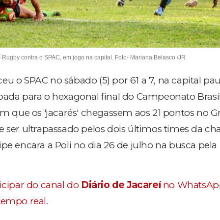
í Rugby contra o SPAC, em jogo na capital. Foto- Mariana Belasco /JR
u o SPAC no sábado (5) por 61 a 7, na capital paul
pada para o hexagonal final do Campeonato Brasil
com que os 'jacarés' chegassem aos 21 pontos no G
e ser ultrapassado pelos dois últimos times da ch
pe encara a Poli no dia 26 de julho na busca pela
ticipar do canal do
Diário de Jacareí
no WhatsAp
tempo real.