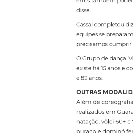
erros também podem
disse.
Cassal completou diz
equipes se preparam 
precisamos cumprir e,
O Grupo de dança 'Vi
existe há 15 anos e c
e 82 anos.
OUTRAS MODALID
Além de coreografia,
realizados em Guara
natação, vôlei 60+ 
buraco e dominó fe