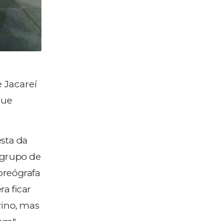
 Jacareí
que
esta da
O grupo de
oreógrafa
a ficar
rino, mas