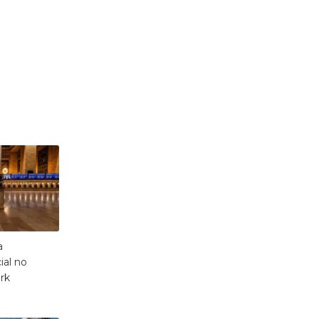
a
al no
rk