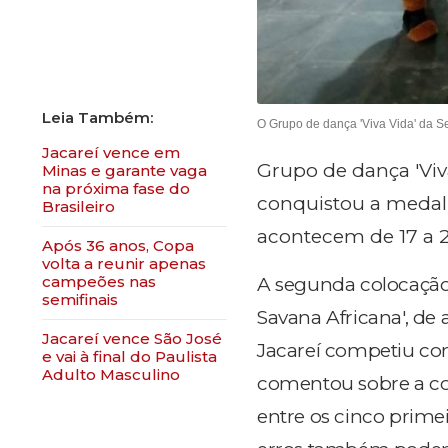
O Grupo de dança 'Viva Vida' da S
Jacareí vence em
Grupo de dança 'Viva
Minas e garante vaga
na próxima fase do
conquistou a medalh
Brasileiro
acontecem de 17 a 2
Após 36 anos, Copa
volta a reunir apenas
campeões nas
A segunda colocação 
semifinais
Savana Africana', de 
Jacareí vence São José
Jacareí competiu com
e vai à final do Paulista
Adulto Masculino
comentou sobre a con
entre os cinco prime