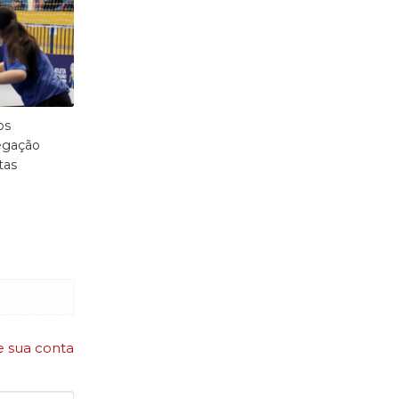
os
egação
tas
e sua conta