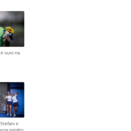
é ouro na
 Stefani e
nze inédito