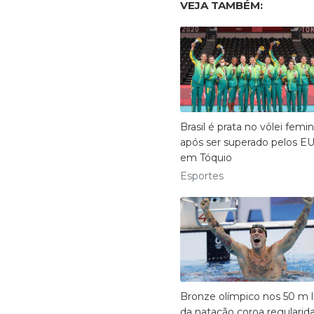
VEJA TAMBÉM:
Brasil é prata no vôlei femi
após ser superado pelos E
em Tóquio
Esportes
Bronze olímpico nos 50 m l
da natação coroa regularid