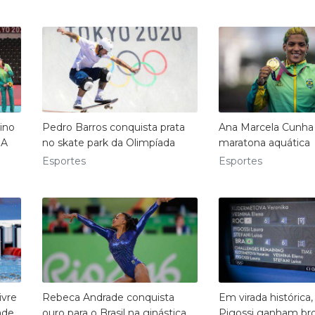
nino
Pedro Barros conquista prata
Ana Marcela Cunha 
UA
no skate park da Olimpíada
maratona aquática
Esportes
Esportes
ivre
Rebeca Andrade conquista
Em virada histórica,
ade
ouro para o Brasil na ginástica
Pigossi ganham bro