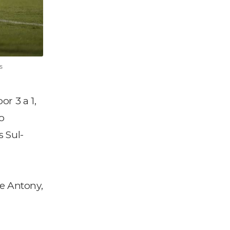
s
r 3 a 1,
o
 Sul-
e Antony,