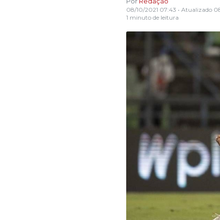
Por
Redação
08/10/2021 07:43
• Atualizado
08
1 minuto de leitura