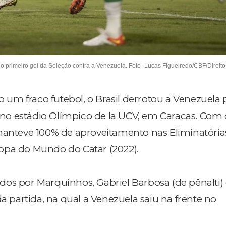
primeiro gol da Seleção contra a Venezuela. Foto- Lucas Figueiredo/CBF/Direito
m fraco futebol, o Brasil derrotou a Venezuela po
7) no estádio Olímpico de la UCV, em Caracas. Com 
manteve 100% de aproveitamento nas Eliminatórias
opa do Mundo do Catar (2022).
os por Marquinhos, Gabriel Barbosa (de pênalti) 
da partida, na qual a Venezuela saiu na frente no