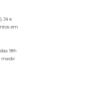
. Já a
ontos em
 das 18h
a medir