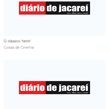
O clássico 'terrir'
Coisas de Cinema