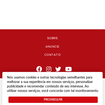
SOBRE
ANUNCIE
CONTATO
Nós usamos cookies e outras tecnologias semelhantes para
melhorar a sua experiência em nossos serviços, personalizar
© Copyright 2021 Diário de Jacareí.
publicidade e recomendar conteúdo de seu interesse. Ao
Todos os direitos reservados.
utilizar nossos serviços, você concorda com tal monitoramento.
Desenvolvido por
PROSSEGUIR
Termos e Políticas de Uso
Privacidade