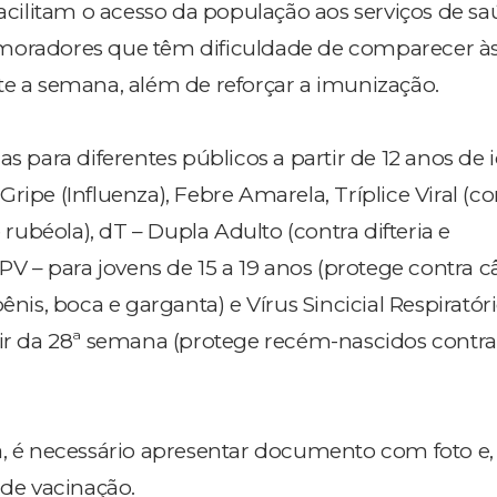
facilitam o acesso da população aos serviços de sa
moradores que têm dificuldade de comparecer à
te a semana, além de reforçar a imunização.
as para diferentes públicos a partir de 12 anos de 
:
Gripe (Influenza),
Febre Amarela,
Tríplice Viral (c
rubéola),
dT – Dupla Adulto (contra difteria e
PV – para jovens de 15 a 19 anos (protege contra 
pênis, boca e garganta) e
Vírus Sincicial Respiratór
tir da 28ª semana (protege recém-nascidos contra
a, é necessário apresentar documento com foto e,
 de vacinação.