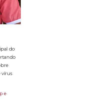
ipal do
ertando
ebre
 vírus
p e