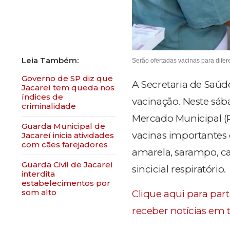
Serão ofertadas vacinas para difer
Governo de SP diz que
A Secretaria de Saúde
Jacareí tem queda nos
índices de
vacinação. Neste sába
criminalidade
Mercado Municipal (Ru
Guarda Municipal de
vacinas importantes 
Jacareí inicia atividades
com cães farejadores
amarela, sarampo, cax
Guarda Civil de Jacareí
sincicial respiratório.
interdita
estabelecimentos por
som alto
Clique aqui para par
receber notícias em 