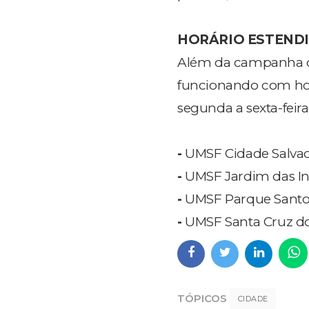
HORÁRIO ESTEND
Além da campanha de
funcionando com horá
segunda a sexta-feira
-
UMSF Cidade Salvado
-
UMSF Jardim das Ind
-
UMSF Parque Santo An
-
UMSF Santa Cruz do
TÓPICOS
CIDADE