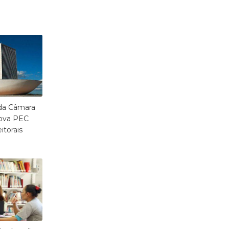
da Câmara
ova PEC
itorais