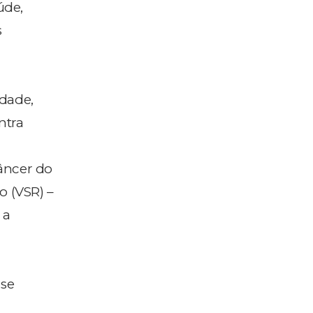
úde,
s
idade,
ontra
câncer do
io (VSR) –
 a
 se