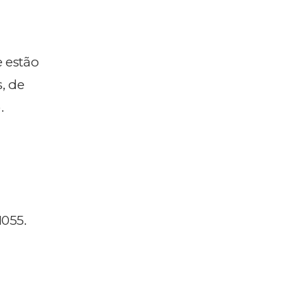
 estão
, de
.
055.