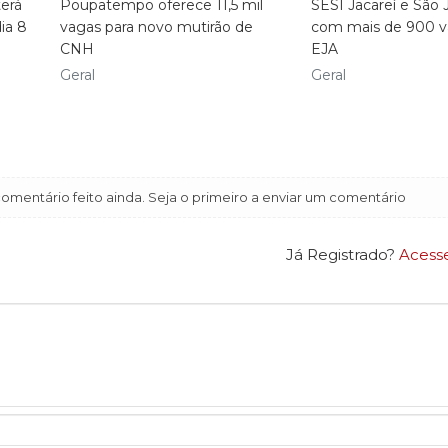
erá
Poupatempo oferece 11,5 mil
SESI Jacareí e São 
ia 8
vagas para novo mutirão de
com mais de 900 v
CNH
EJA
Geral
Geral
mentário feito ainda. Seja o primeiro a enviar um comentário
Já Registrado?
Acess