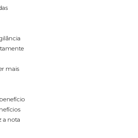
das
ilância
retamente
er mais
benefício
nefícios
z a nota