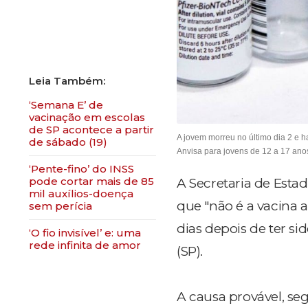
‘Semana E’ de
vacinação em escolas
de SP acontece a partir
A jovem morreu no último dia 2 e h
de sábado (19)
Anvisa para jovens de 12 a 17 anos
‘Pente-fino’ do INSS
pode cortar mais de 85
A Secretaria de Esta
mil auxílios-doença
que "não é a vacina a
sem perícia
dias depois de ter s
‘O fio invisível’ e: uma
rede infinita de amor
(SP).
A causa provável, seg