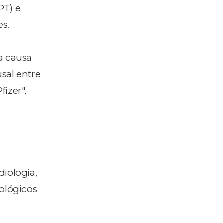
PT) e
s.
a causa
sal entre
izer",
diologia,
iológicos