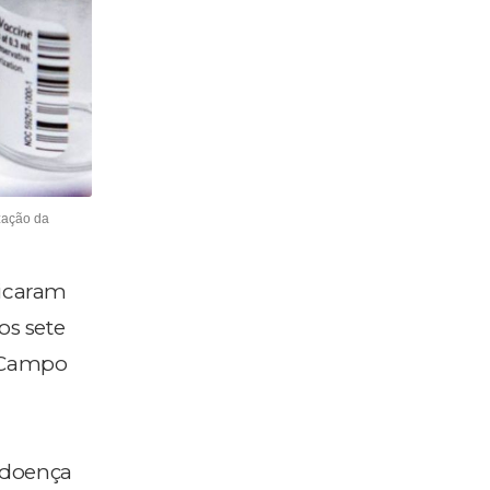
ização da
dicaram
os sete
o Campo
e doença