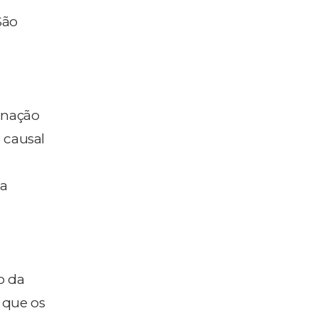
São
inação
 causal
 a
o da
 que os