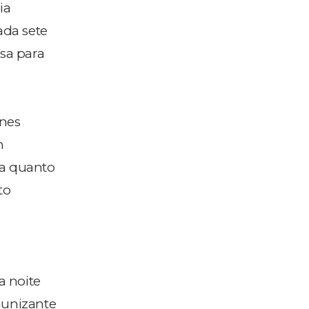
ia
ada sete
isa para
unes
m
da quanto
to
a noite
imunizante