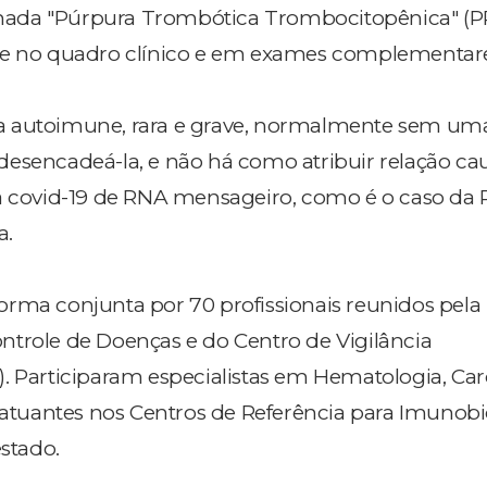
ada "Púrpura Trombótica Trombocitopênica" (P
se no quadro clínico e em exames complementare
 autoimune, rara e grave, normalmente sem um
esencadeá-la, e não há como atribuir relação cau
a covid-19 de RNA mensageiro, como é o caso da Pf
a.
e forma conjunta por 70 profissionais reunidos pela
trole de Doenças e do Centro de Vigilância
. Participaram especialistas em Hematologia, Car
s atuantes nos Centros de Referência para Imunob
estado.