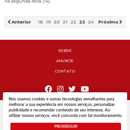
na segunda-feira (14).
Anterior
18
19
20
21
22
23
24
25
Próximo
26
27
SOBRE
ANUNCIE
CONTATO
Nós usamos cookies e outras tecnologias semelhantes para
melhorar a sua experiência em nossos serviços, personalizar
© Copyright 2021 Diário de Jacareí.
publicidade e recomendar conteúdo de seu interesse. Ao
Todos os direitos reservados.
utilizar nossos serviços, você concorda com tal monitoramento.
Desenvolvido por
PROSSEGUIR
Termos e Políticas de Uso
Privacidade