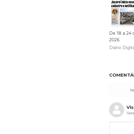
De 18 a 24 
2026
Diário Digita
COMENTÁR
N
Vis
Sába