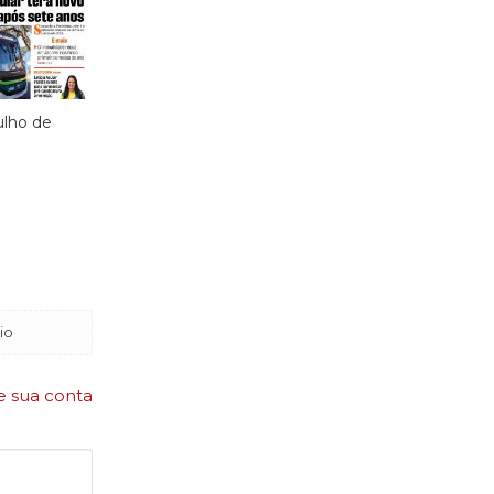
julho de
io
e sua conta