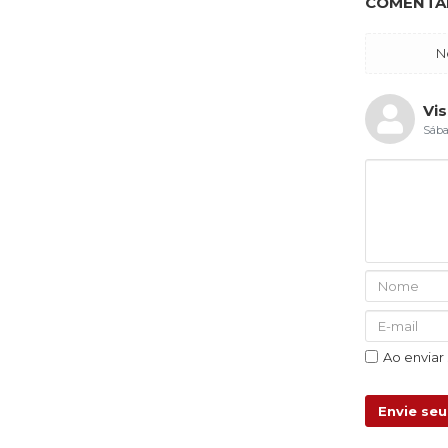
COMENTÁR
N
Vis
Sába
Ao enviar
Envie se