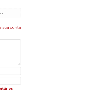
io
e sua conta
ntários
.