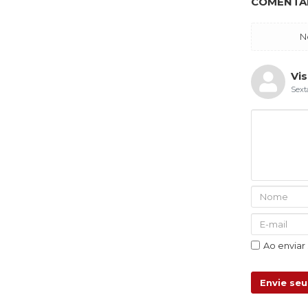
COMENTÁR
N
Vis
Sext
Ao enviar
Envie se