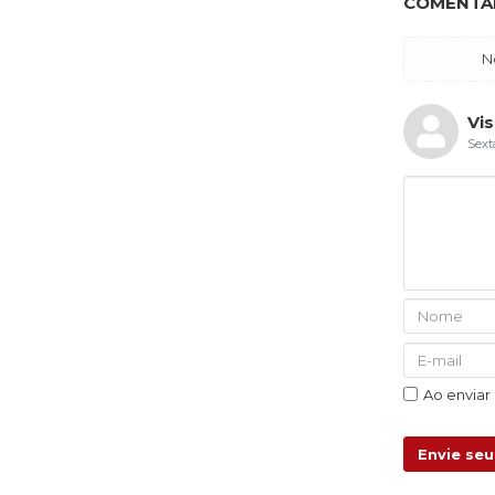
COMENTÁR
N
Vis
Sext
Ao enviar
Envie se