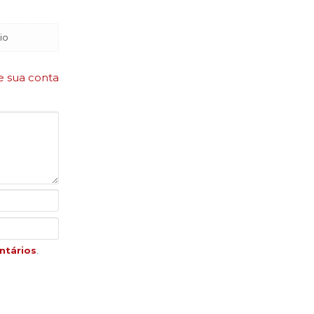
io
e sua conta
ntários
.