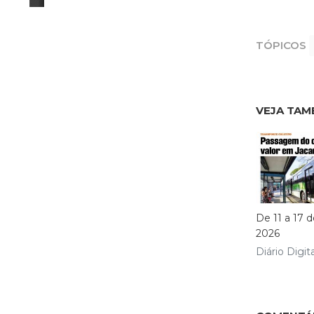
TÓPICOS
VEJA TAM
De 11 a 17 d
2026
Diário Digita