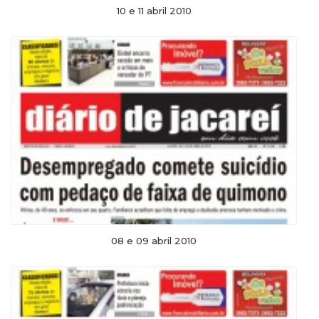
10 e 11 abril 2010
08 e 09 abril 2010