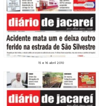
15 e 16 abril 2010