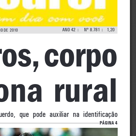
ano 42        
n
° 8.781
1,20
o 
D
e  2010
os, corpo 
ona  rural
rdo,  que  pode  auxiliar  na  identificação 
página 4