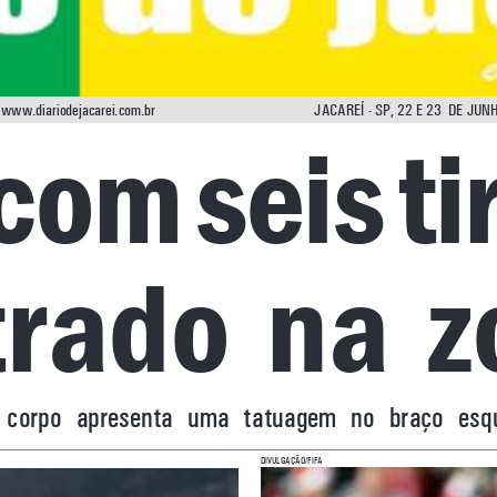
www.diariodejacarei.com.br
Jacareí - 
s
P, 22 e 23  D
e
J
unh
om seis tir
rado  na  z
 corpo  apresenta  uma  tatuagem  no  braço  esque
i
F
a
 Divulgação/F