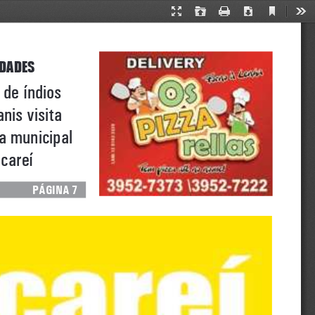
Current
Presentation
Open
Print
Download
Too
View
Mode
edades
 de índios
nis visita 
a municipal 
careí
     página 
7