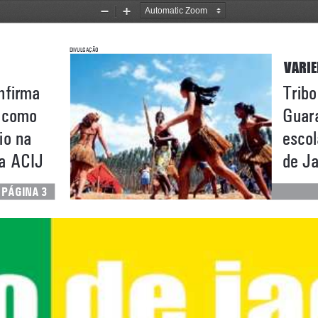
Zoom
Zoom
Out
In
 D
ivulgação
vari
t
ribo
nfirma 
g
uara
 como
escol
io na 
de Ja
aci
J
a 
   página 3