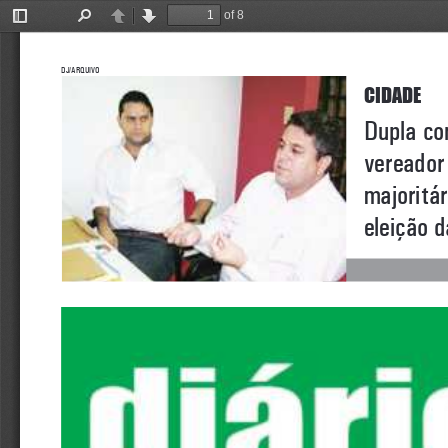
of 8
Toggle
Find
Previous
Next
Sidebar
DJ/arquivo
cidade
Dupla co
vereador
majoritár
eleição d
  