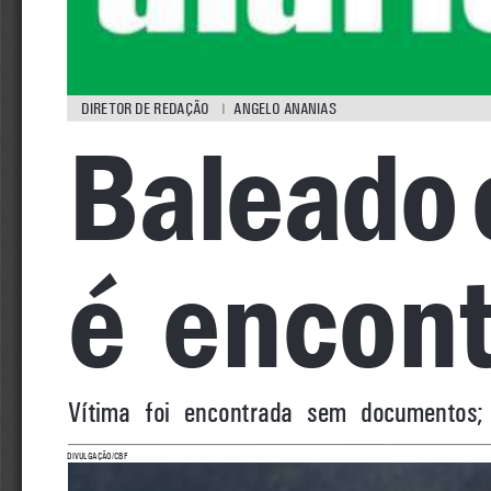
 Diretor 
D
e re
D
ação       angelo ananias
Baleado c
é  encont
v
ítima  foi  encontrada  sem  documentos; 
Divulgação/
c
BF