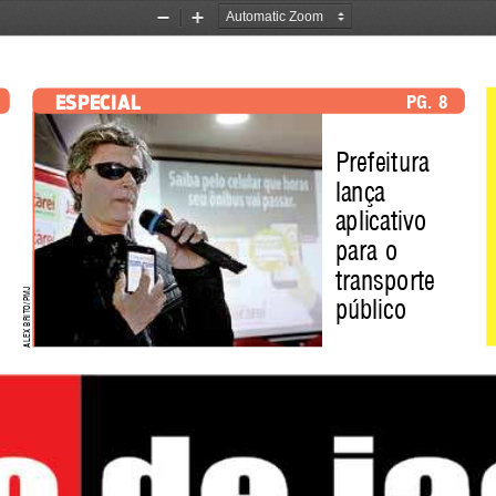
Zoom
Zoom
Out
In
especial
pg. 8
 
Prefeitura 
 
lança 
aplicativo 
para o 
transporte 
J
m
público
lex Brito/P
a