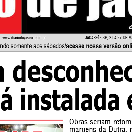
Jacareí - SP, 21 a 27 de m
www.diariodejacarei.com.br
ando somente aos sábados/
acesse nossa versão onl
ra desconhe
á instalada
o
bras seriam reto
margens da 
d
utra,