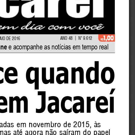
1,00
|
ano 48  
n
° 9.612
aio de 2016
R$
ine
 e acompanhe as notícias em tempo real
ce quando 
 em Jacareí
madas em novembro de 2015, às 
 mas até agora não saíram do papel