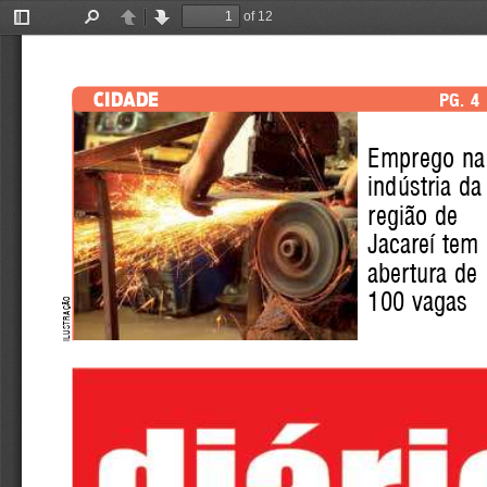
of 12
Toggle
Find
Previous
Next
Sidebar
cidade
pg. 4
e
mprego na
indústria da
região de
Jacareí tem 
abertura de 
100 vagas
tração 
S
lu
i