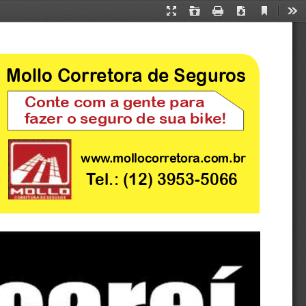
Current
Presentation
Open
Print
Download
Too
View
Mode
Mollo Corretora de Seguros
Conte com a gente para 
fazer o seguro de sua bike! 
www.mollocorretora.com.br
Tel.: (12) 3953-5066