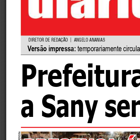
| 
d
iretor de redação  
 angelo anania
S
Versão impressa: 
temporariamente circul
Prefeitu
a Sany ser